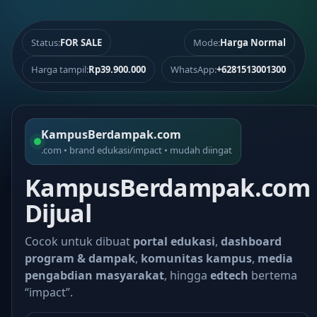
Status:
FOR SALE
Mode:
Harga Normal
Harga tampil:
Rp39.900.000
WhatsApp:
+6281513001300
KampusBerdampak.com
.com • brand edukasi/impact • mudah diingat
KampusBerdampak.com
Dijual
Cocok untuk dibuat
portal edukasi
,
dashboard
program & dampak
,
komunitas kampus
,
media
pengabdian masyarakat
, hingga
edtech
bertema
“impact”.